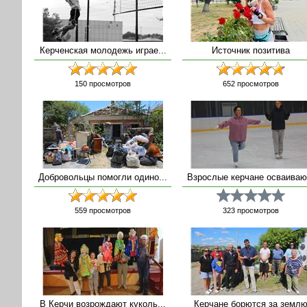
Керченская молодежь играе...
Источник позитива
150
просмотров
652
просмотров
Добровольцы помогли одино...
Взрослые керчане осваиваю.
559
просмотров
323
просмотров
В Керчи возрождают куколь...
Керчане борются за земл