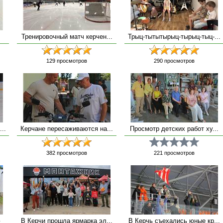
Тренировочный матч керчен...
Трыц-тытытырыц-тырыц-тыц-...
129
просмотров
290
просмотров
..
Керчане пересаживаются на...
Просмотр детских работ ху...
382
просмотров
221
просмотров
ю
В Керчи прошла ярмарка эл...
В Керчь съехались юные кр...