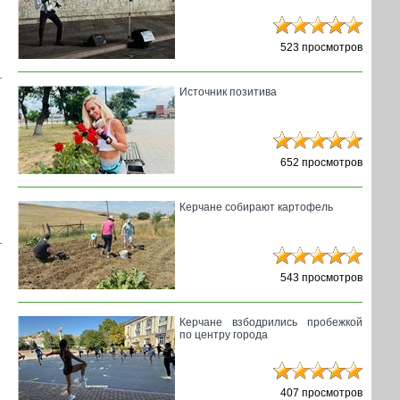
523 просмотров
Источник позитива
652 просмотров
Керчане собирают картофель
543 просмотров
Керчане взбодрились пробежкой
по центру города
407 просмотров