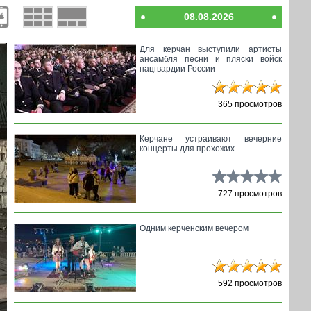
08.08.2026
Для керчан выступили артисты
ансамбля песни и пляски войск
нацгвардии России
365 просмотров
Керчане устраивают вечерние
концерты для прохожих
727 просмотров
Одним керченским вечером
592 просмотров