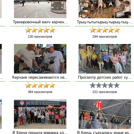
Тренировочный матч керчен...
Трыц-тытытырыц-тырыц-тыц-...
130
просмотров
294
просмотров
..
Керчане пересаживаются на...
Просмотр детских работ ху...
384
просмотров
221
просмотров
ю
В Керчи прошла ярмарка эл...
В Керчь съехались юные кр...