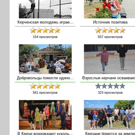
Керченская молодежь играе...
Источник позитива
154
просмотров
657
просмотров
Добровольцы помогли одино...
Взрослые керчане осваиваю.
561
просмотров
323
просмотров
В Керчи возрождают куколь...
Керчане борются за земл