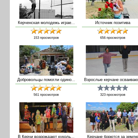
Керченская молодежь играе...
Источник позитива
153
просмотров
656
просмотров
Добровольцы помогли одино...
Взрослые керчане осваиваю.
561
просмотров
323
просмотров
В Керчи возрождают куколь...
Керчане борются за земл