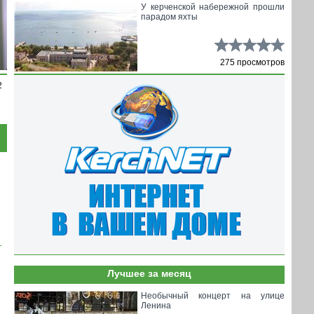
У керченской набережной прошли
парадом яхты
275 просмотров
2
2
2
2
2
Лучшее за месяц
Необычный концерт на улице
Ленина