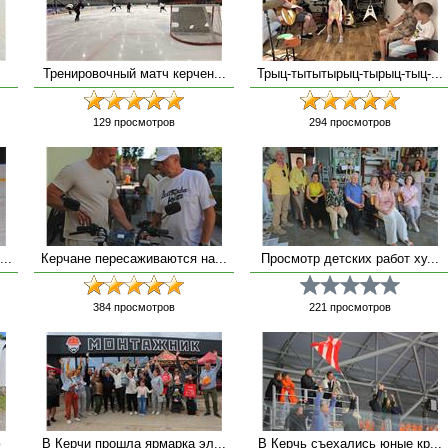
Тренировочный матч керчен...
Трыц-тытытырыц-тырыц-тыц-...
129
просмотров
294
просмотров
..
Керчане пересаживаются на...
Просмотр детских работ ху...
384
просмотров
221
просмотров
ю
В Керчи прошла ярмарка эл...
В Керчь съехались юные кр...