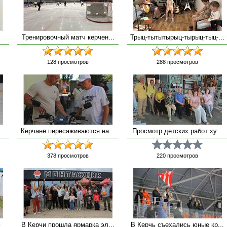
Тренировочный матч керчен...
Трыц-тытытырыц-тырыц-тыц-...
128
просмотров
288
просмотров
..
Керчане пересаживаются на...
Просмотр детских работ ху...
378
просмотров
220
просмотров
ю
В Керчи прошла ярмарка эл...
В Керчь съехались юные кр...