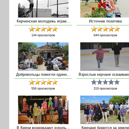
Керченская молодежь играе...
Источник позитива
144
просмотров
644
просмотров
Добровольцы помогли одино...
Взрослые керчане осваиваю.
556
просмотров
319
просмотров
В Керчи возрождают куколь...
Керчане борются за земл