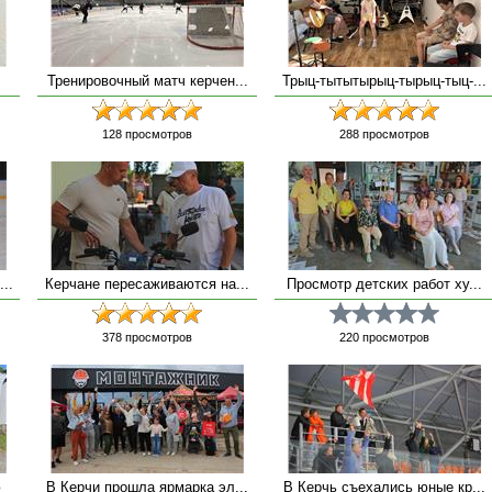
Тренировочный матч керчен...
Трыц-тытытырыц-тырыц-тыц-...
128
просмотров
288
просмотров
..
Керчане пересаживаются на...
Просмотр детских работ ху...
378
просмотров
220
просмотров
ю
В Керчи прошла ярмарка эл...
В Керчь съехались юные кр...