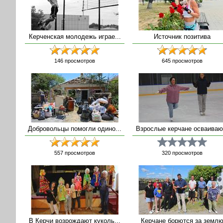
Керченская молодежь играе...
Источник позитива
146
просмотров
645
просмотров
Добровольцы помогли одино...
Взрослые керчане осваиваю.
557
просмотров
320
просмотров
В Керчи возрождают куколь...
Керчане борются за земл