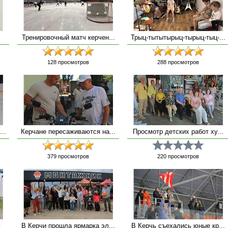
Тренировочный матч керчен...
Трыц-тытытырыц-тырыц-тыц-...
128
просмотров
288
просмотров
..
Керчане пересаживаются на...
Просмотр детских работ ху...
379
просмотров
220
просмотров
ю
В Керчи прошла ярмарка эл...
В Керчь съехались юные кр...